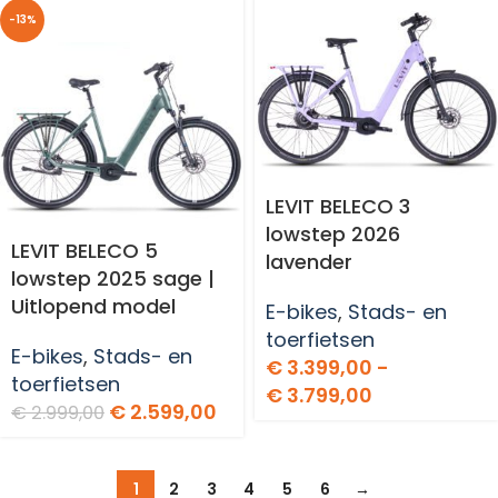
-13%
LEVIT BELECO 3
lowstep 2026
LEVIT BELECO 5
lavender
lowstep 2025 sage |
Uitlopend model
E-bikes
,
Stads- en
toerfietsen
E-bikes
,
Stads- en
€
3.399,00
-
toerfietsen
€
3.799,00
€
2.599,00
€
2.999,00
1
2
3
4
5
6
→