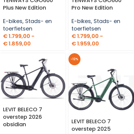
TENWAYS CGO600
TENWAYS CGO600
Plus New Edition
Pro New Edition
E-bikes
,
Stads- en
E-bikes
,
Stads- en
toerfietsen
toerfietsen
€
1.799,00
-
€
1.799,00
-
€
1.859,00
€
1.959,00
-12%
LEVIT BELECO 7
overstep 2026
LEVIT BELECO 7
obsidian
overstep 2025