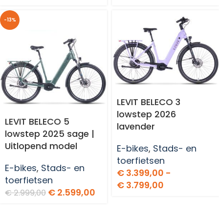
-13%
LEVIT BELECO 3
lowstep 2026
LEVIT BELECO 5
lavender
lowstep 2025 sage |
Uitlopend model
E-bikes
,
Stads- en
toerfietsen
E-bikes
,
Stads- en
€
3.399,00
-
toerfietsen
€
3.799,00
€
2.599,00
€
2.999,00